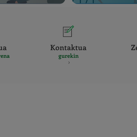
ua
Kontaktua
Z
rena
gurekin
CERTIFICADO
Y
ACREDITACIO