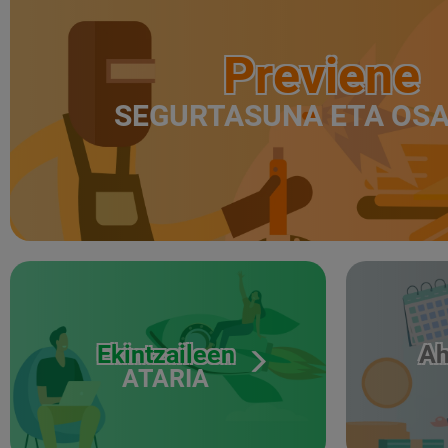
Previene
SEGURTASUNA ETA OS
Ekintzaileen
Ah
ATARIA