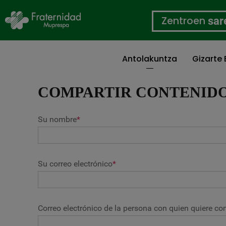
Zentroen
sar
Antolakuntza
Gizarte
Skip
to
COMPARTIR CONTENID
main
content
Su nombre
*
Su correo electrónico
*
Correo electrónico de la persona con quien quiere com