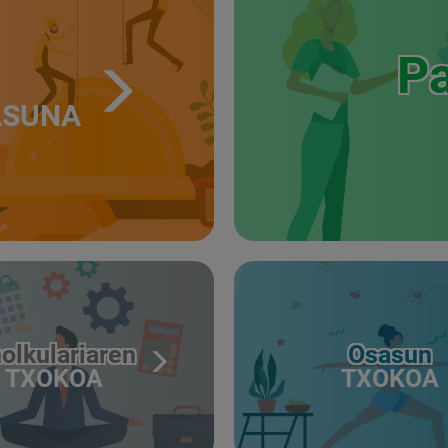
Pa
ASUNA
olkulariaren
Osasun
TXOKOA
TXOKOA