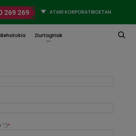
Selecciona
0 269 269
un
perfil
Bilatu
 Behatokia
Ziurtagiriak
",")
*