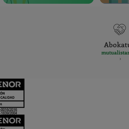
Abokat
mutualista