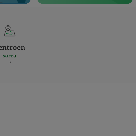
entroen
sarea
S
NES