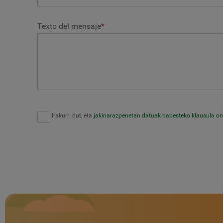
Texto del mensaje
*
Irakurri dut, eta
jakinarazpenetan datuak babesteko klausula on