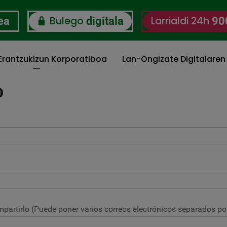
Bulego
Larrialdi 24h
ea
digitala
90
 Erantzukizun Korporatiboa
Lan-Ongizate Digitalaren
O
partirlo (Puede poner varios correos electrónicos separados por 