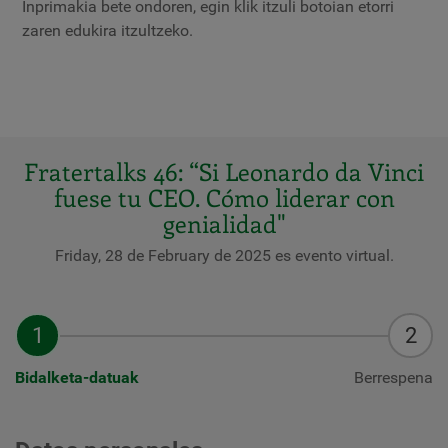
Inprimakia bete ondoren, egin klik itzuli botoian etorri
zaren edukira itzultzeko.
Fratertalks 46: “Si Leonardo da Vinci
fuese tu CEO. Cómo liderar con
genialidad"
Friday, 28 de February de 2025 es evento virtual.
Bidalketa-datuak
Berrespena