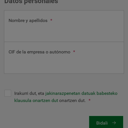
Datos personales
Nombre y apellidos
*
CIF de la empresa o autónomo
*
Irakurri dut, eta
jakinarazpenetan datuak babesteko
klausula onartzen dut
onartzen dut.
*
Bidali