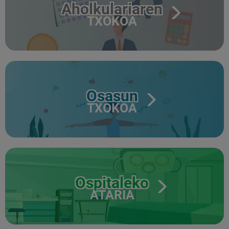
Aholkulariaren
TXOKOA
Osasun
TXOKOA
Ospitaleko
ATARIA