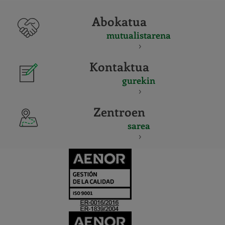
Abokatua
mutualistarena
Kontaktua
gurekin
Zentroen
sarea
CERTIFICADO
Y
ACREDITACIO