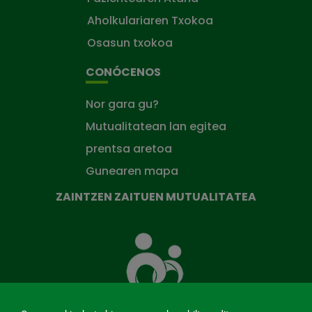
Aholkulariaren Txokoa
Osasun txokoa
CONÓCENOS
Nor gara gu?
Mutualitatean lan egitea
prentsa aretoa
Gunearen mapa
ZAINTZEN ZAITUEN MUTUALITATEA
Zaintzen
zaituen
Mutua