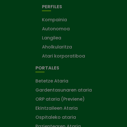
PERFILES
Kompainia
Autonomoa
Langilea
Aholkularitza
Atari korporatiboa
PORTALES
Betetze Ataria
Gardentasunaren ataria
ORP ataria (Previene)
Ekintzaileen Ataria
Ospitaleko ataria
Pazientearen Ataria