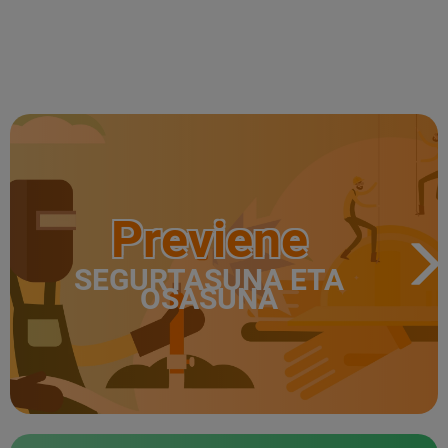
Previene
SEGURTASUNA ETA
OSASUNA