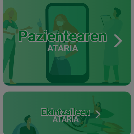
Pazientearen
ATARIA
Ekintzaileen
ATARIA