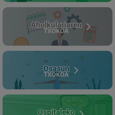
Aholkulariaren
TXOKOA
Osasun
TXOKOA
Ospitaleko