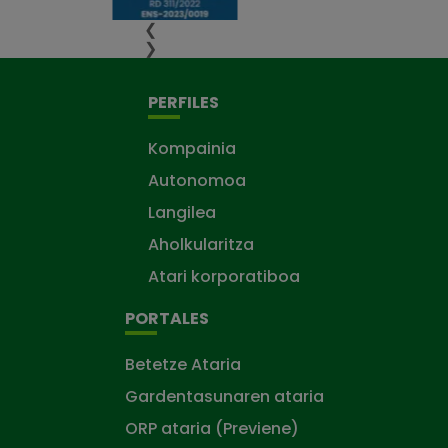
❮
❯
PERFILES
Kompainia
Autonomoa
Langilea
Aholkularitza
Atari korporatiboa
PORTALES
Betetze Ataria
Gardentasunaren ataria
ORP ataria (Previene)