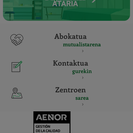
ATARIA
Abokatua
mutualistarena
Kontaktua
gurekin
Zentroen
sarea
CERTIFICADO
Y