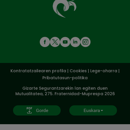
MENÚ
REDES
SOCIALES
Kontratatzailearen profila
|
Cookies
|
Lege-oharra
|
V20
Pribatutasun-politika
Gizarte Segurantzarekin lan egiten duen
Mutualitatea, 275. Fraternidad-Muprespa 2026
Gorde
Euskara