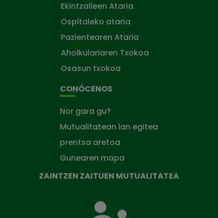
Ekintzaileen Ataria
Ospitaleko ataria
Pazientearen Ataria
Aholkulariaren Txokoa
Osasun txokoa
CONÓCENOS
Nor gara gu?
Mutualitatean lan egitea
prentsa aretoa
Gunearen mapa
ZAINTZEN ZAITUEN MUTUALITATEA
Zaintzen
zaituen
Mutua