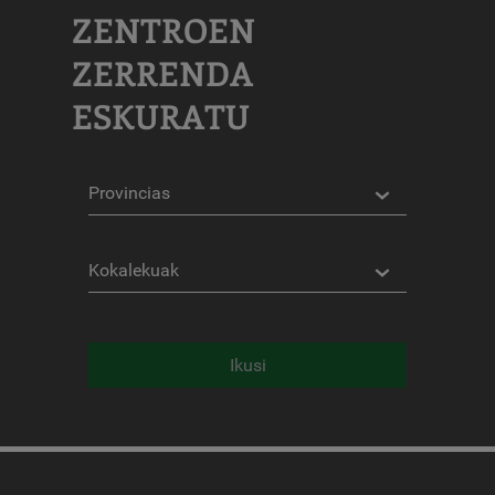
ZENTROEN
ZERRENDA
ESKURATU
Probintziak
Kokalekuak
Ikusi