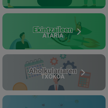
Ekintzaileen
ATARIA
Aholkulariaren
TXOKOA