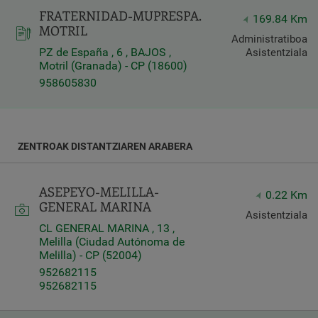
FRATERNIDAD-MUPRESPA.
169.84 Km
Latitude
MOTRIL
Longitude
Administratiboa
PZ de España , 6 , BAJOS ,
Asistentziala
Motril (Granada) - CP (18600)
958605830
Distancia
ZENTROAK DISTANTZIAREN ARABERA
*
Distance
in
ASEPEYO-MELILLA-
0.22 Km
Kilometers
GENERAL MARINA
Asistentziala
CL GENERAL MARINA , 13 ,
Melilla (Ciudad Autónoma de
Servicios
Melilla) - CP (52004)
952682115
952682115