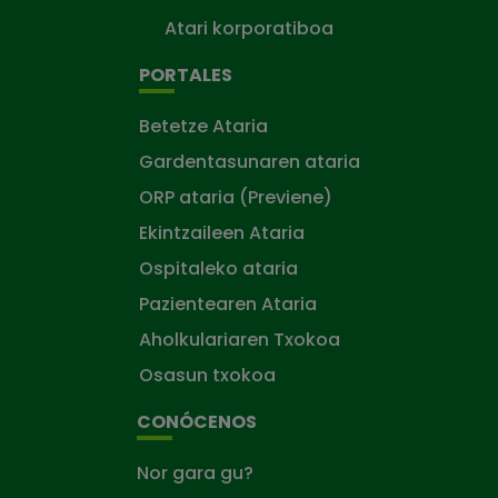
Atari korporatiboa
PORTALES
Betetze Ataria
Gardentasunaren ataria
ORP ataria (Previene)
Ekintzaileen Ataria
Ospitaleko ataria
Pazientearen Ataria
Aholkulariaren Txokoa
Osasun txokoa
CONÓCENOS
Nor gara gu?