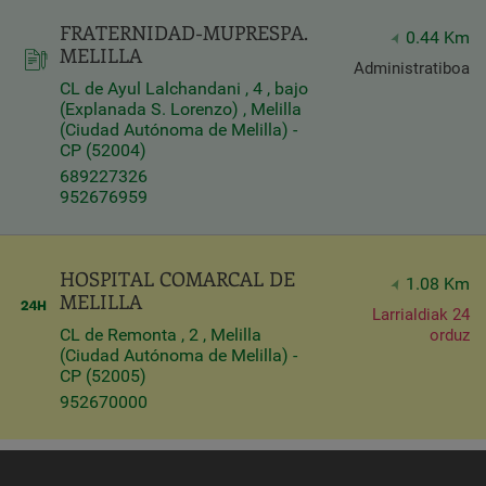
FRATERNIDAD-MUPRESPA.
Query
0.44 Km
MELILLA
Search
Administratiboa
CL de Ayul Lalchandani , 4 , bajo
(Explanada S. Lorenzo) , Melilla
(Ciudad Autónoma de Melilla) -
Centros
CP (52004)
689227326
952676959
HOSPITAL COMARCAL DE
1.08 Km
MELILLA
Larrialdiak 24
CL de Remonta , 2 , Melilla
orduz
(Ciudad Autónoma de Melilla) -
CP (52005)
952670000
Apply