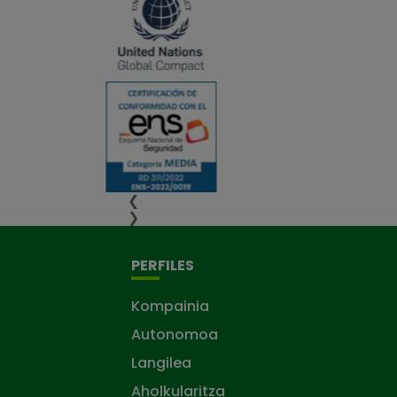
❮
❯
PERFILES
Kompainia
Autonomoa
Langilea
Aholkularitza