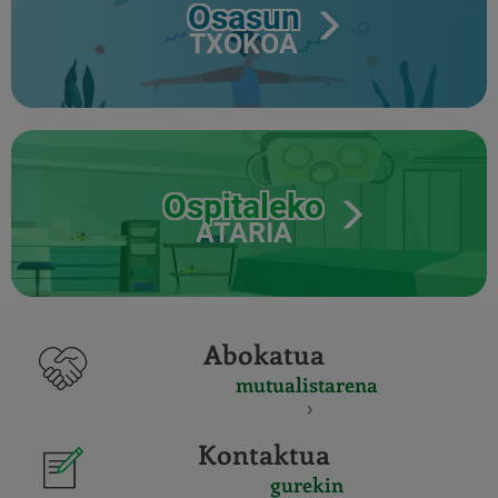
Osasun
TXOKOA
Ospitaleko
ATARIA
Abokatua
mutualistarena
Kontaktua
gurekin