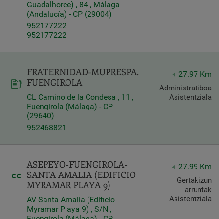
Guadalhorce) , 84 , Málaga
(Andalucía) - CP (29004)
952177222
952177222
FRATERNIDAD-MUPRESPA.
27.97 Km
FUENGIROLA
Administratiboa
CL Camino de la Condesa , 11 ,
Asistentziala
Fuengirola (Málaga) - CP
(29640)
952468821
ASEPEYO-FUENGIROLA-
27.99 Km
SANTA AMALIA (EDIFICIO
Gertakizun
MYRAMAR PLAYA 9)
arruntak
Asistentziala
AV Santa Amalia (Edificio
Myramar Playa 9) , S/N ,
Fuengirola (Málaga) - CP