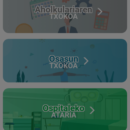
Aholkulariaren
TXOKOA
Osasun
TXOKOA
Ospitaleko
ATARIA