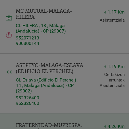
Query
MC MUTUAL-MALAGA-
1.17 Km
Search
HILERA
Asistentziala
CL HILERA , 13 , Málaga
(Andalucía) - CP (29007)
Centros
952071213
900300144
ASEPEYO-MALAGA-ESLAVA
1.19 Km
(EDIFICIO EL PERCHEL)
Gertakizun
CL Eslava (Edificio El Perchel) ,
arruntak
14 , Málaga (Andalucía) - CP
Asistentziala
(29002)
952326400
952326400
Apply
FRATERNIDAD-MUPRESPA.
4.26 Km