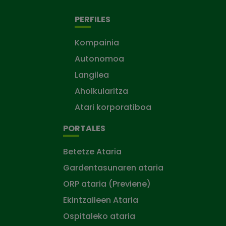
PERFILES
Kompainia
Autonomoa
Langilea
Aholkularitza
Atari korporatiboa
PORTALES
Betetze Ataria
Gardentasunaren ataria
ORP ataria (Previene)
Ekintzaileen Ataria
Ospitaleko ataria