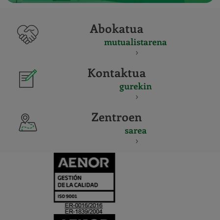
Abokatua
mutualistarena
Kontaktua
gurekin
Zentroen
sarea
CERTIFICADO
Y
ACREDITACIO