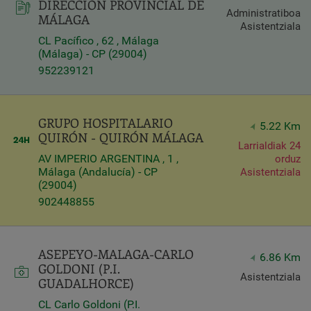
DIRECCIÓN PROVINCIAL DE
Administratiboa
MÁLAGA
Asistentziala
CL Pacífico , 62 , Málaga
(Málaga) - CP (29004)
952239121
GRUPO HOSPITALARIO
5.22 Km
QUIRÓN - QUIRÓN MÁLAGA
Larrialdiak 24
AV IMPERIO ARGENTINA , 1 ,
orduz
Málaga (Andalucía) - CP
Asistentziala
(29004)
902448855
ASEPEYO-MALAGA-CARLO
6.86 Km
GOLDONI (P.I.
Asistentziala
GUADALHORCE)
CL Carlo Goldoni (P.I.