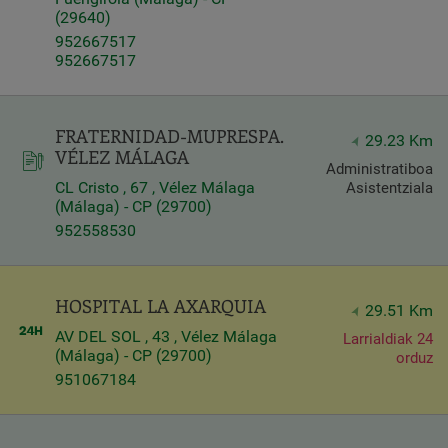
(29640)
952667517
952667517
FRATERNIDAD-MUPRESPA.
29.23 Km
VÉLEZ MÁLAGA
Administratiboa
CL Cristo , 67 , Vélez Málaga
Asistentziala
(Málaga) - CP (29700)
952558530
HOSPITAL LA AXARQUIA
29.51 Km
AV DEL SOL , 43 , Vélez Málaga
Larrialdiak 24
(Málaga) - CP (29700)
orduz
951067184