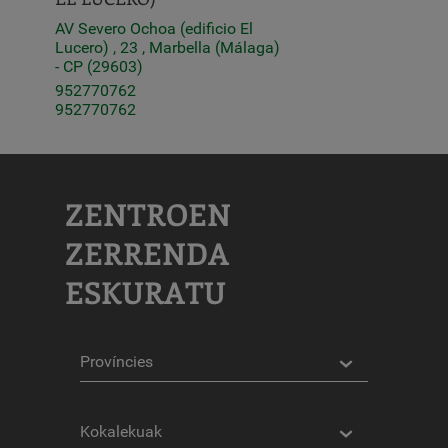
AV Severo Ochoa (edificio El
Lucero) , 23 , Marbella (Málaga)
- CP (29603)
952770762
952770762
ZENTROEN
ZERRENDA
ESKURATU
Probintziak
Kokalekuak