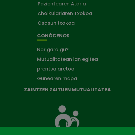
Pazientearen Ataria
Aholkulariaren Txokoa
Osasun txokoa
CONÓCENOS
Nor gara gu?
Mutualitatean lan egitea
prentsa aretoa
Gunearen mapa
ZAINTZEN ZAITUEN MUTUALITATEA
Zaintzen
zaituen
Mutua