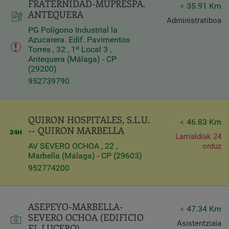
FRATERNIDAD-MUPRESPA.
35.91 Km
ANTEQUERA
Administratiboa
PG Polígono Industrial la
Azucarera. Edif. Pavimentos
Torres , 32 , 1º Local 3 ,
Antequera (Málaga) - CP
(29200)
952739790
QUIRON HOSPITALES, S.L.U.
46.83 Km
-- QUIRON MARBELLA
Larrialdiak 24
AV SEVERO OCHOA , 22 ,
orduz
Marbella (Málaga) - CP (29603)
952774200
ASEPEYO-MARBELLA-
47.34 Km
SEVERO OCHOA (EDIFICIO
Asistentziala
EL LUCERO)