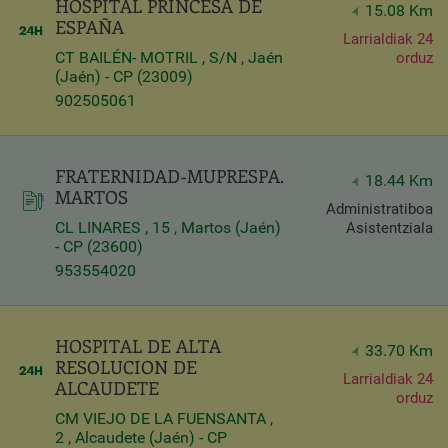
HOSPITAL PRINCESA DE
15.08 Km
ESPAÑA
Larrialdiak 24
CT BAILÉN- MOTRIL , S/N , Jaén
orduz
(Jaén) - CP (23009)
902505061
FRATERNIDAD-MUPRESPA.
18.44 Km
MARTOS
Administratiboa
CL LINARES , 15 , Martos (Jaén)
Asistentziala
- CP (23600)
953554020
HOSPITAL DE ALTA
33.70 Km
RESOLUCION DE
Larrialdiak 24
ALCAUDETE
orduz
CM VIEJO DE LA FUENSANTA ,
2 , Alcaudete (Jaén) - CP