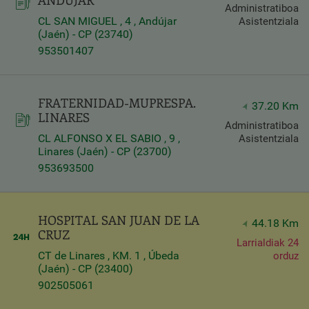
ANDÚJAR
Administratiboa
CL SAN MIGUEL , 4 , Andújar
Asistentziala
(Jaén) - CP (23740)
953501407
FRATERNIDAD-MUPRESPA.
37.20 Km
LINARES
Administratiboa
CL ALFONSO X EL SABIO , 9 ,
Asistentziala
Linares (Jaén) - CP (23700)
953693500
HOSPITAL SAN JUAN DE LA
44.18 Km
CRUZ
Larrialdiak 24
CT de Linares , KM. 1 , Úbeda
orduz
(Jaén) - CP (23400)
902505061