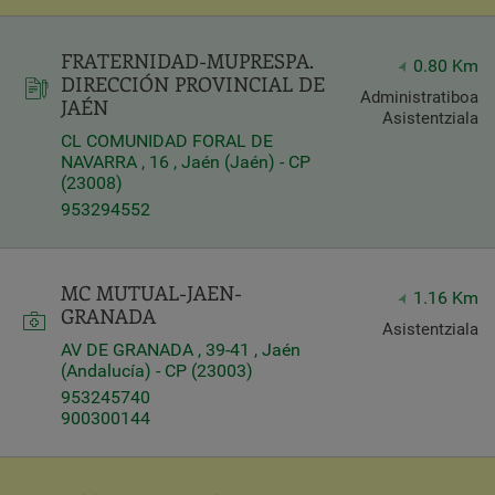
FRATERNIDAD-MUPRESPA.
0.80 Km
DIRECCIÓN PROVINCIAL DE
Administratiboa
JAÉN
Asistentziala
CL COMUNIDAD FORAL DE
NAVARRA , 16 , Jaén (Jaén) - CP
(23008)
953294552
MC MUTUAL-JAEN-
1.16 Km
GRANADA
Asistentziala
AV DE GRANADA , 39-41 , Jaén
(Andalucía) - CP (23003)
953245740
900300144