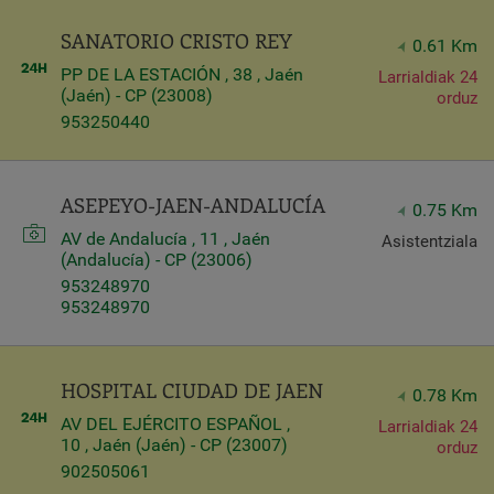
Query
SANATORIO CRISTO REY
0.61 Km
Search
PP DE LA ESTACIÓN , 38 , Jaén
Larrialdiak 24
(Jaén) - CP (23008)
orduz
953250440
Centros
ASEPEYO-JAEN-ANDALUCÍA
0.75 Km
AV de Andalucía , 11 , Jaén
Asistentziala
(Andalucía) - CP (23006)
953248970
953248970
HOSPITAL CIUDAD DE JAEN
0.78 Km
Apply
AV DEL EJÉRCITO ESPAÑOL ,
Larrialdiak 24
10 , Jaén (Jaén) - CP (23007)
orduz
902505061