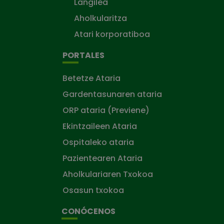
Langilea
Aholkularitza
Atari korporatiboa
PORTALES
Betetze Ataria
Gardentasunaren ataria
ORP ataria (Previene)
Ekintzaileen Ataria
Ospitaleko ataria
Pazientearen Ataria
Aholkulariaren Txokoa
Osasun txokoa
CONÓCENOS