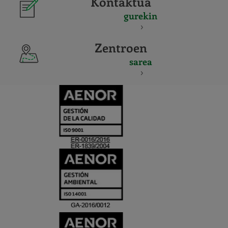
Kontaktua
gurekin
Zentroen
sarea
CERTIFICADO
Y
ACREDITACIO