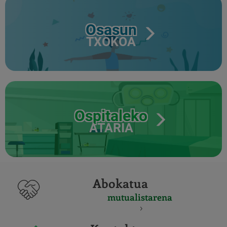
Osasun
TXOKOA
Ospitaleko
ATARIA
Abokatua
mutualistarena