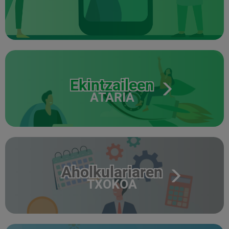
Ekintzaileen
ATARIA
Aholkulariaren
TXOKOA