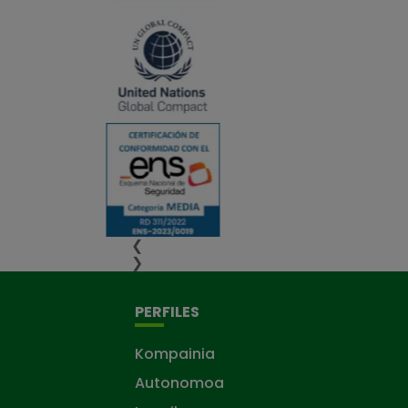
❮
❯
PERFILES
Kompainia
Autonomoa