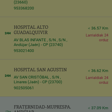
(23660)
953368200
HOSPITAL ALTO
36.57 Km
GUADALQUIVIR
Larrialdiak 24
AV BLAS INFANTE , S/N , S/N ,
orduz
Andújar (Jaén) - CP (23740)
953021400
HOSPITAL SAN AGUSTIN
36.62 Km
AV SAN CRISTÓBAL , S/N ,
Larrialdiak 24
Linares (Jaén) - CP (23700)
orduz
902505061
FRATERNIDAD-MUPRESPA.
37.09 Km