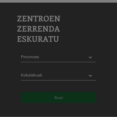
ZENTROEN
ZERRENDA
ESKURATU
Probintziak
Kokalekuak
Ikusi