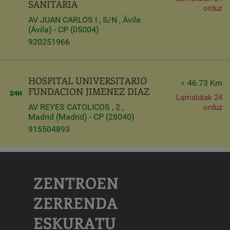
SANITARIA
orduz
AV JUAN CARLOS I , S/N , Ávila
(Ávila) - CP (05004)
920251966
HOSPITAL UNIVERSITARIO
46.73 Km
FUNDACION JIMENEZ DIAZ
Larrialdiak 24
AV REYES CATOLICOS , 2 ,
orduz
Madrid (Madrid) - CP (28040)
915504893
ZENTROEN
ZERRENDA
ESKURATU