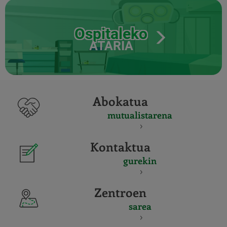
Ospitaleko
ATARIA
Abokatua
mutualistarena
Kontaktua
gurekin
Zentroen
sarea