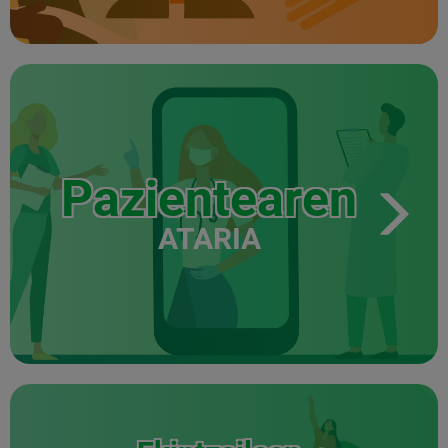
Pazientearen
ATARIA