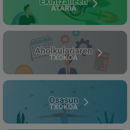
Ekintzaileen
ATARIA
Aholkulariaren
TXOKOA
Osasun
TXOKOA