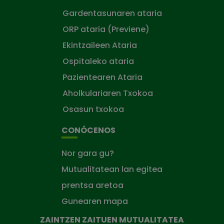
Gardentasunaren ataria
ORP ataria (Previene)
Ekintzaileen Ataria
Ospitaleko ataria
Pazientearen Ataria
Aholkulariaren Txokoa
Osasun txokoa
CONÓCENOS
Nor gara gu?
Mutualitatean lan egitea
prentsa aretoa
Gunearen mapa
ZAINTZEN ZAITUEN MUTUALITATEA