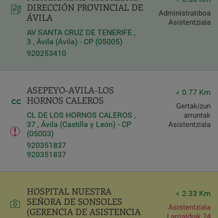
DIRECCIÓN PROVINCIAL DE
Administratiboa
ÁVILA
Query
Asistentziala
Search
AV SANTA CRUZ DE TENERIFE ,
3 , Ávila (Ávila) - CP (05005)
920253410
Centros
ASEPEYO-AVILA-LOS
0.77 Km
HORNOS CALEROS
Gertakizun
CL DE LOS HORNOS CALEROS ,
arruntak
37 , Ávila (Castilla y León) - CP
Asistentziala
(05003)
920351837
920351837
Apply
HOSPITAL NUESTRA
2.33 Km
SEÑORA DE SONSOLES
Asistentziala
(GERENCIA DE ASISTENCIA
Larrialdiak 24