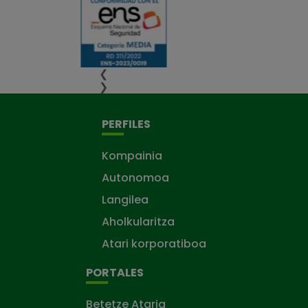
❮
❯
PERFILES
Kompainia
Autonomoa
Langilea
Aholkularitza
Atari korporatiboa
PORTALES
Betetze Ataria