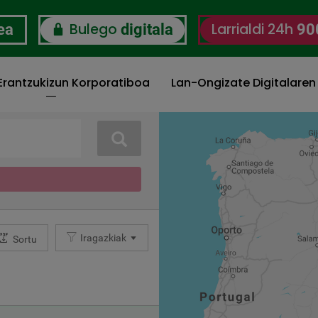
Bulego
Larrialdi 24h
ea
digitala
90
 Erantzukizun Korporatiboa
Lan-Ongizate Digitalaren
Bilatu
Iragazkiak
Sortu