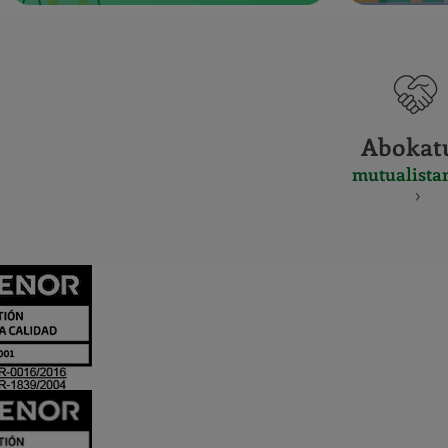
Abokat
mutualista