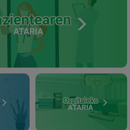
zientearen
ATARIA
Ospitaleko
ATARIA