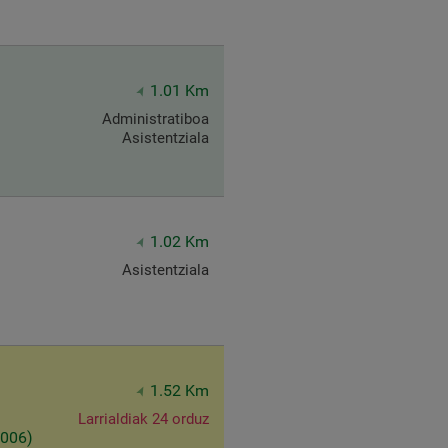
1.01 Km
Administratiboa
Asistentziala
1.02 Km
Asistentziala
1.52 Km
Larrialdiak 24 orduz
5006)