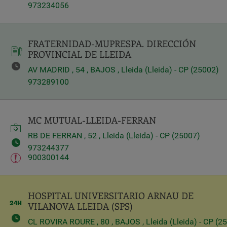
973234056
Query
Search
FRATERNIDAD-MUPRESPA. DIRECCIÓN
PROVINCIAL DE LLEIDA
AV MADRID , 54 , BAJOS , Lleida (Lleida) - CP (25002)
Centros
973289100
MC MUTUAL-LLEIDA-FERRAN
RB DE FERRAN , 52 , Lleida (Lleida) - CP (25007)
973244377
900300144
Apply
HOSPITAL UNIVERSITARIO ARNAU DE
VILANOVA LLEIDA (SPS)
CL ROVIRA ROURE , 80 , BAJOS , Lleida (Lleida) - CP (2