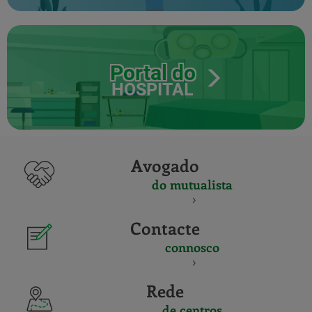
Portal do
HOSPITAL
Avogado
do mutualista
Contacte
connosco
Rede
de centros