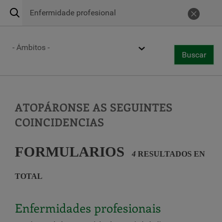
Buscar
Servizo de emerxencias 24 horas
269
Cance
Centros de atención
Ámbito
Buscar
Togg
Buscar
navi
Ir
o
contido
principal
ATOPÁRONSE AS SEGUINTES
COINCIDENCIAS
FORMULARIOS
4
RESULTADOS EN
TOTAL
Enfermidades profesionais