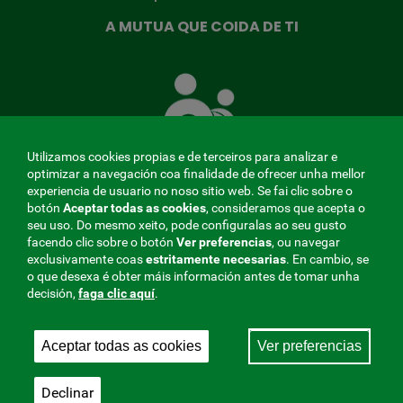
A MUTUA QUE COIDA DE TI
A
Mutua
que
te
coida
Utilizamos cookies propias e de terceiros para analizar e
optimizar a navegación coa finalidade de ofrecer unha mellor
experiencia de usuario no noso sitio web. Se fai clic sobre o
botón
Aceptar todas as cookies
, consideramos que acepta o
seu uso. Do mesmo xeito, pode configuralas ao seu gusto
MENÚ
facendo clic sobre o botón
Ver preferencias
, ou navegar
exclusivamente coas
estritamente
necesarias
. En cambio, se
REDES
o que desexa é obter máis información antes de tomar unha
decisión,
faga clic aquí
.
SOCIALES
Perfil do contratante
|
Cookies
|
Aviso legal
|
Privacidade
V20
Aceptar todas as cookies
Ver preferencias
Mutua Colaboradora coa Seguridade Social, 275.
Fraternidad-Muprespa 2026
Declinar