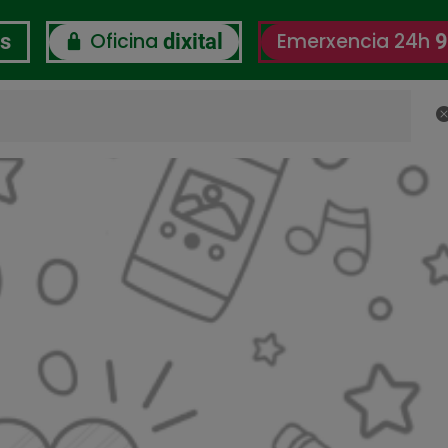
Oficina
Emerxencia 24h
os
dixital
9
C
RSE
Certificacións
Observatorio do Benestar L