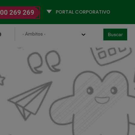
Selecciona
00 269 269
un
perfil
Ámbito
Buscar
ancelar
aboral-Dixital
Buscar