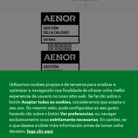
CERTIFICADO
Y
ACREDITACIO
Utilizamos cookies propias e de terceiros para analizar e
optimizar a navegación coa finalidade de ofrecer unha mellor
experiencia de usuario no noso sitio web. Se fai clic sobre o
botón
Aceptar todas as cookies
, consideramos que acepta o
seu uso. Do mesmo xeito, pode configuralas ao seu gusto
facendo clic sobre o botón
Ver preferencias
, ou navegar
exclusivamente coas
estritamente
necesarias
. En cambio, se
o que desexa é obter máis información antes de tomar unha
decisión,
faga clic aquí
.