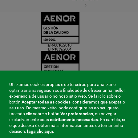
CERTIFICADO
Y
ACREDITACIO
Utilizamos cookies propias e de terceiros para analizar e
optimizar a navegación coa finalidade de ofrecer unha mellor
experiencia de usuario no noso sitio web. Se fai clic sobre o
botón
Aceptar todas as cookies
, consideramos que acepta o
seu uso. Do mesmo xeito, pode configuralas ao seu gusto
facendo clic sobre o botón
Ver preferencias
, ou navegar
exclusivamente coas
estritamente
necesarias
. En cambio, se
o que desexa é obter máis información antes de tomar unha
decisión,
faga clic aquí
.