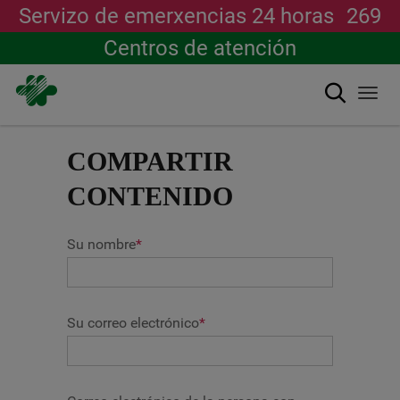
Servizo de emerxencias 24 horas
269
Centros de atención
Buscar
Togg
navi
Ir
o
COMPARTIR
contido
principal
CONTENIDO
Su nombre
*
Su correo electrónico
*