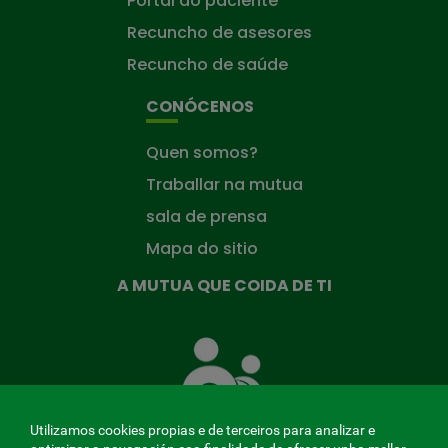
Portal do paciente
Recuncho de asesores
Recuncho de saúde
CONÓCENOS
Quen somos?
Traballar na mutua
sala de prensa
Mapa do sitio
A MUTUA QUE COIDA DE TI
A
Mutua
que
te
coida
Utilizamos cookies propias e de terceiros para analizar e