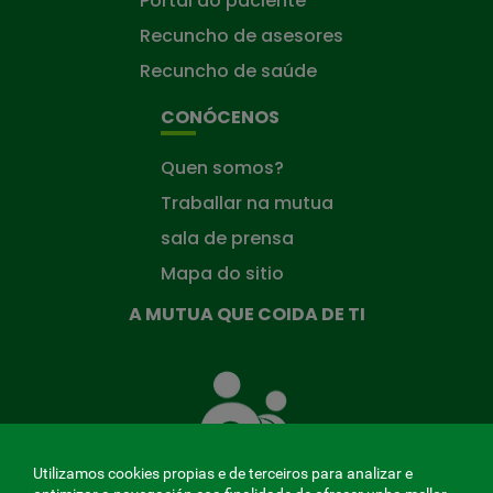
Portal do paciente
Recuncho de asesores
Recuncho de saúde
CONÓCENOS
Quen somos?
Traballar na mutua
sala de prensa
Mapa do sitio
A MUTUA QUE COIDA DE TI
A
Mutua
que
te
coida
Utilizamos cookies propias e de terceiros para analizar e