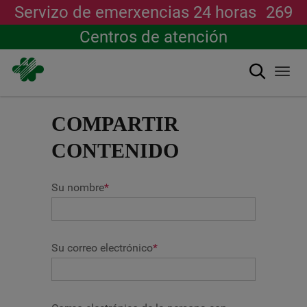
Servizo de emerxencias 24 horas
269
Centros de atención
Buscar
Togg
navi
Ir
o
COMPARTIR
contido
principal
CONTENIDO
Su nombre
*
Su correo electrónico
*