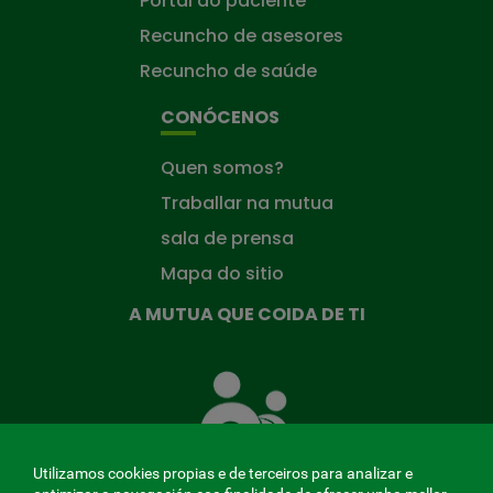
Portal do paciente
Recuncho de asesores
Recuncho de saúde
CONÓCENOS
Quen somos?
Traballar na mutua
sala de prensa
Mapa do sitio
A MUTUA QUE COIDA DE TI
A
Mutua
que
te
coida
Utilizamos cookies propias e de terceiros para analizar e