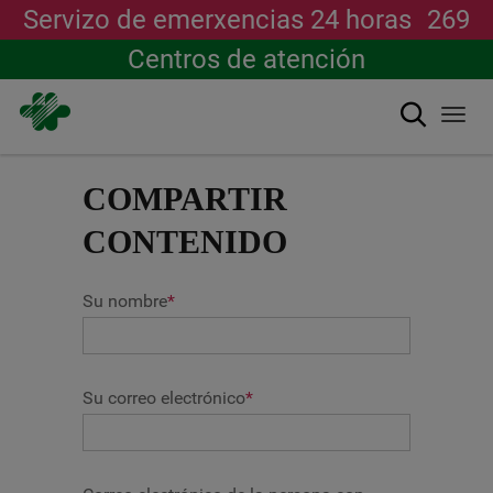
Servizo de emerxencias 24 horas
269
Centros de atención
Buscar
Togg
navi
Ir
o
COMPARTIR
contido
principal
CONTENIDO
Su nombre
*
Su correo electrónico
*