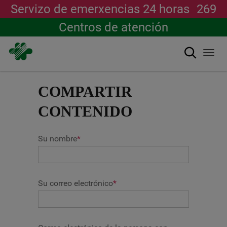
Servizo de emerxencias 24 horas
269
Centros de atención
Buscar
Togg
navi
Ir
o
COMPARTIR
contido
principal
CONTENIDO
Su nombre
*
Su correo electrónico
*