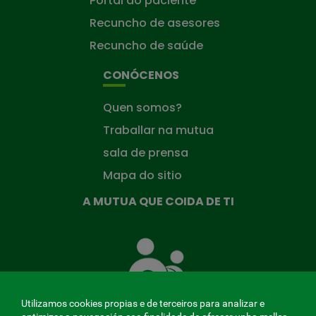
Portal do paciente
Recuncho de asesores
Recuncho de saúde
CONÓCENOS
Quen somos?
Traballar na mutua
sala de prensa
Mapa do sitio
A MUTUA QUE COIDA DE TI
A
Mutua
que
te
coida
Utilizamos cookies propias e de terceiros para analizar e