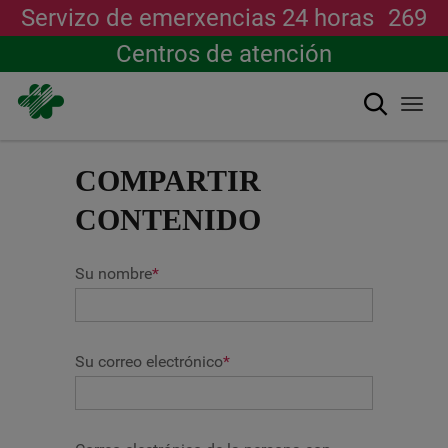
Servizo de emerxencias 24 horas
269
Centros de atención
Buscar
Togg
navi
Ir
o
COMPARTIR
contido
principal
CONTENIDO
Su nombre
*
Su correo electrónico
*