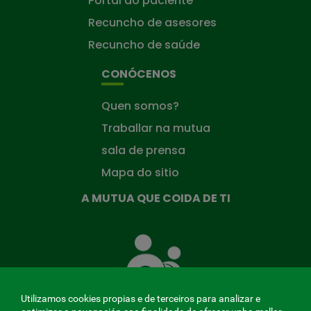
Portal do paciente
Recuncho de asesores
Recuncho de saúde
CONÓCENOS
Quen somos?
Traballar na mutua
sala de prensa
Mapa do sitio
A MUTUA QUE COIDA DE TI
A
Mutua
que
te
coida
Utilizamos cookies propias e de terceiros para analizar e