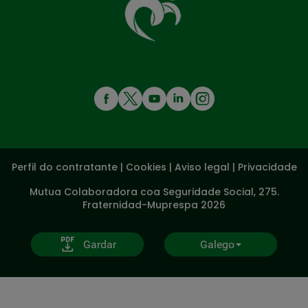
te
coida
MENÚ
REDES
SOCIALES
Perfil do contratante
|
Cookies
|
Aviso legal
|
Privacidade
V20
Mutua Colaboradora coa Seguridade Social, 275.
Fraternidad-Muprespa 2026
Gardar
Galego