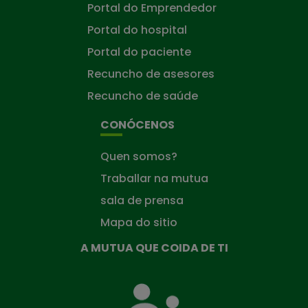
Portal do Emprendedor
Portal do hospital
Portal do paciente
Recuncho de asesores
Recuncho de saúde
CONÓCENOS
Quen somos?
Traballar na mutua
sala de prensa
Mapa do sitio
A MUTUA QUE COIDA DE TI
A
Mutua
que