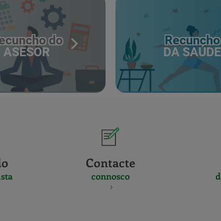
ecuncho do
Recuncho
ASESOR
DA SAÚDE
do
Contacte
sta
connosco
d