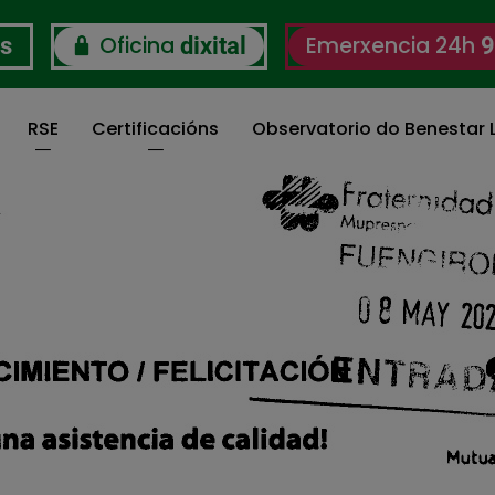
Oficina
Emerxencia 24h
os
dixital
9
RSE
Certificacións
Observatorio do Benestar L