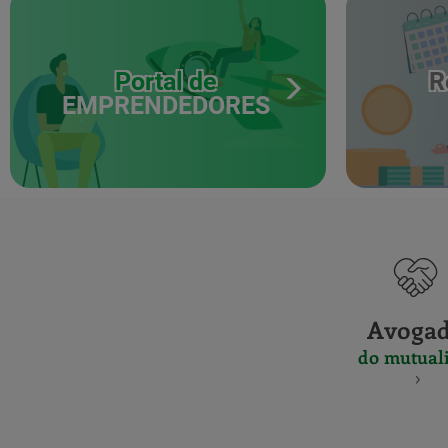
Portal de
R
EMPRENDEDORES
Avoga
do mutuali