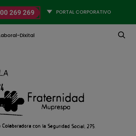
Selecciona
00 269 269
un
perfil
Buscar
aboral-Dixital