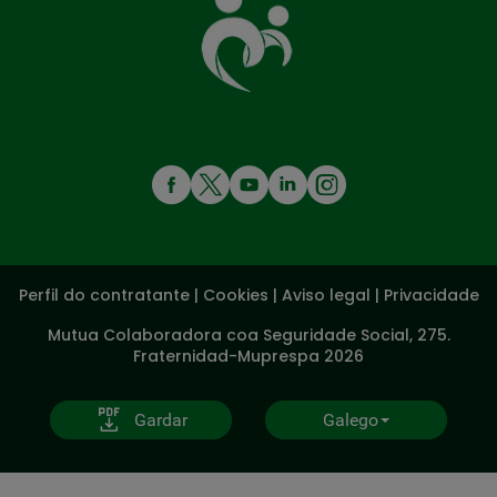
que
te
coida
MENÚ
REDES
SOCIALES
Perfil do contratante
|
Cookies
|
Aviso legal
|
Privacidade
V20
Mutua Colaboradora coa Seguridade Social, 275.
Fraternidad-Muprespa 2026
Gardar
Galego