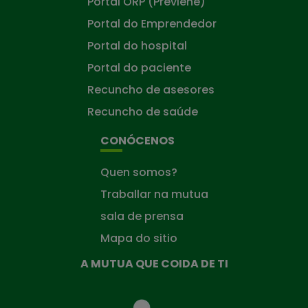
Portal ORP (Previene)
Portal do Emprendedor
Portal do hospital
Portal do paciente
Recuncho de asesores
Recuncho de saúde
CONÓCENOS
Quen somos?
Traballar na mutua
sala de prensa
Mapa do sitio
A MUTUA QUE COIDA DE TI
A
Mutua