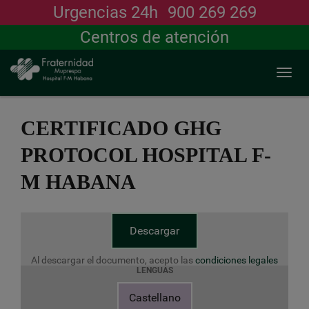
Urgencias 24h
900 269 269
Buscar
Centros de atención
Togg
navi
Pasar
al
CERTIFICADO GHG
contenido
principal
PROTOCOL HOSPITAL F-
M HABANA
Descargar
Al descargar el documento, acepto las
condiciones legales
LENGUAS
Castellano