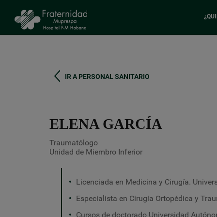
¿QU
Pasar
al
contenido
principal
IR A PERSONAL SANITARIO
ELENA GARCÍA
Traumatólogo
Unidad de Miembro Inferior
Licenciada en Medicina y Cirugía. Unive
Especialista en Cirugía Ortopédica y Trau
Cursos de doctorado Universidad Autóno