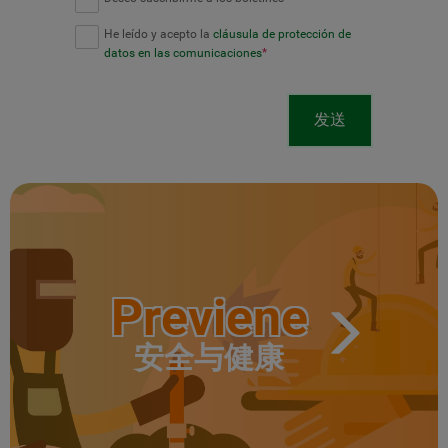
He leído y acepto la
cláusula de protección de
datos en las comunicaciones
*
发送
Previene
安全与健康