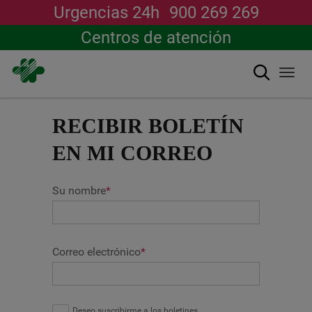
Urgencias 24h
900 269 269
Centros de atención
搜索
Togg
navi
跳
转
RECIBIR BOLETÍN
到
主
EN MI CORREO
要
内
容
Su nombre
*
Correo electrónico
*
Deseo suscribirme a los boletines