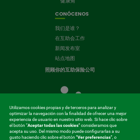
健康角
CONÓCENOS
我们是谁？
在互助会工作
新闻发布室
站点地图
照顾你的互助保险公司
照
顾
您
的
Utilizamos cookies propias y de terceros para analizar y
共
optimizar la navegación con la finalidad de ofrecer una mejor
同
experiencia de usuario en nuestro sitio web. Si hace clic sobre
el botón “
Aceptar todas las cookies
” consideramos que
基
acepta su uso. Del mismo modo puede configurarlas a su
金
gusto haciendo clic sobre el botón ”
Ver preferencias
”, o