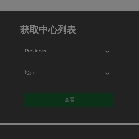
COORDINATES
纬
度
获取中心列表
经
度
省
份
地
点
Distancia
*
Distance
in
查看
公
里
Servicios