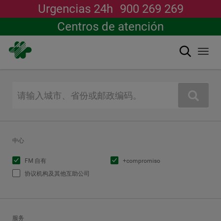
Urgencias 24h
900 269 269
Centros de atención
搜索
Togg
navi
跳
转
到
搜索
主
要
内
容
中心
FM 自有
+compromiso
协议机构及其他互助公司
服务