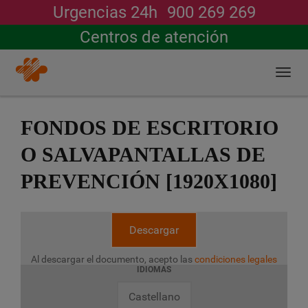
Urgencias 24h
900 269 269
搜索
Centros de atención
Togg
navi
跳
转
FONDOS DE ESCRITORIO
到
主
O SALVAPANTALLAS DE
要
内
PREVENCIÓN [1920X1080]
容
Descargar
Al descargar el documento, acepto las
condiciones legales
IDIOMAS
Castellano