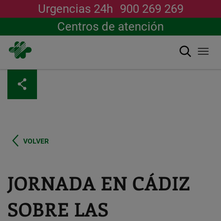
Urgencias 24h
900 269 269
Centros de atención
搜索
Togg
navi
跳
转
到
主
要
内
容
VOLVER
JORNADA EN CÁDIZ
SOBRE LAS