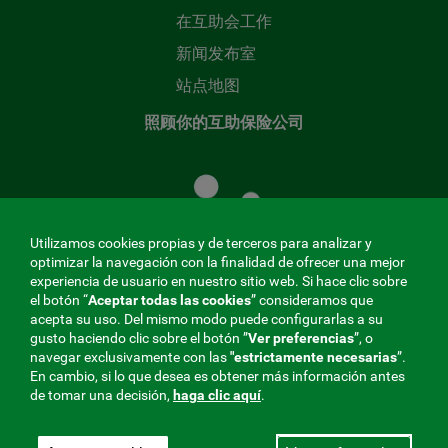
在互助会工作
新闻发布室
站点地图
照顾你的互助保险公司
照
顾
您
的
Utilizamos cookies propias y de terceros para analizar y
共
optimizar la navegación con la finalidad de ofrecer una mejor
同
experiencia de usuario en nuestro sitio web. Si hace clic sobre
el botón “
Aceptar todas las cookies
” consideramos que
基
acepta su uso. Del mismo modo puede configurarlas a su
金
gusto haciendo clic sobre el botón ”
Ver preferencias
”, o
MENÚ
navegar exclusivamente con las
"estrictamente
necesarias
”.
En cambio, si lo que desea es obtener más información antes
REDES
de tomar una decisión,
haga clic aquí
.
SOCIALES