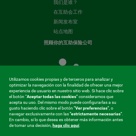
我们是谁？
在互助会工作
新闻发布室
站点地图
照顾你的互助保险公司
照
顾
您
的
Utilizamos cookies propias y de terceros para analizar y
共
optimizar la navegación con la finalidad de ofrecer una mejor
同
experiencia de usuario en nuestro sitio web. Si hace clic sobre
el botón “
Aceptar todas las cookies
” consideramos que
基
acepta su uso. Del mismo modo puede configurarlas a su
金
gusto haciendo clic sobre el botón ”
Ver preferencias
”, o
MENÚ
navegar exclusivamente con las
"estrictamente
necesarias
”.
En cambio, si lo que desea es obtener más información antes
REDES
de tomar una decisión,
haga clic aquí
.