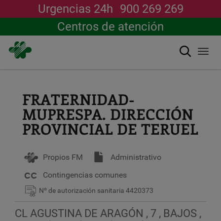
Urgencias 24h
900 269 269
Centros de atención
搜索
Togg
navi
跳
转
到
FRATERNIDAD-
主
MUPRESPA. DIRECCIÓN
要
内
PROVINCIAL DE TERUEL
容
Propios FM
Administrativo
Contingencias comunes
Nº de autorización sanitaria
4420373
CL AGUSTINA DE ARAGÓN , 7 , BAJOS ,