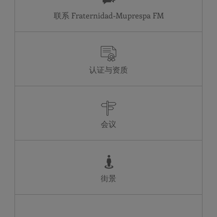
17
18
19
20
21
22
23
联系 Fraternidad-Muprespa
24
25
26
27
28
29
30
31
Administrativo
Contingencias comunes
JU
07:30-15:00
07:30-15:00
认证与资质
VI
07:30-15:00
07:30-15:00
SA
Cerrado
Cerrado
DO
Cerrado
Cerrado
LU
07:30-15:00
07:30-15:00
MA
07:30-15:00
07:30-15:00
MI
07:30-15:00
07:30-15:00
会议
街景