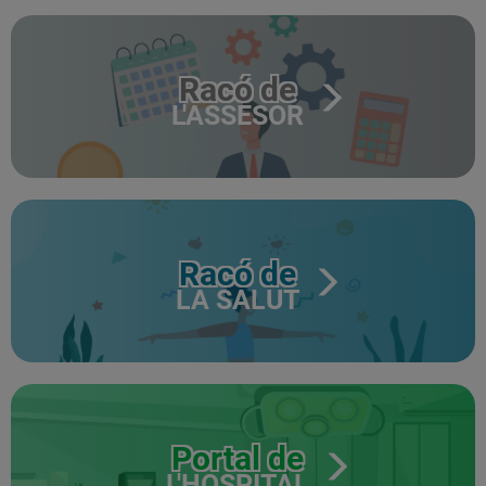
Racó de
L'ASSESOR
Racó de
LA SALUT
Portal de
L'HOSPITAL