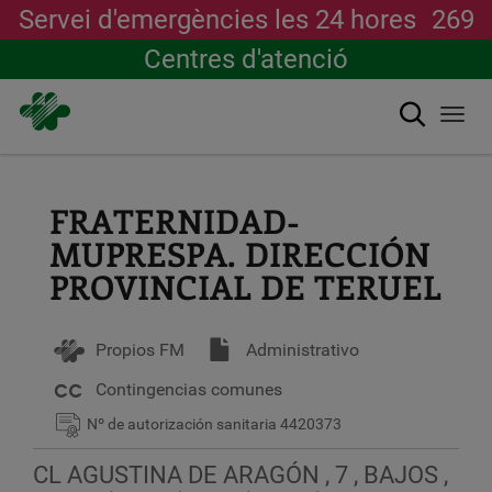
Servei d'emergències les 24 hores
269
Centres d'atenció
Cerca
Togg
navi
Vés
al
contingut
FRATERNIDAD-
MUPRESPA. DIRECCIÓN
PROVINCIAL DE TERUEL
Propios FM
Administrativo
Contingencias comunes
Nº de autorización sanitaria
4420373
CL AGUSTINA DE ARAGÓN , 7 , BAJOS ,