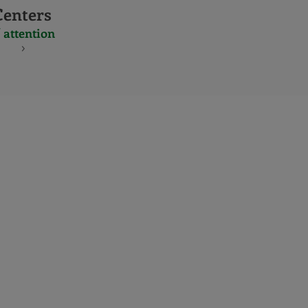
Centers
 attention
S
NES