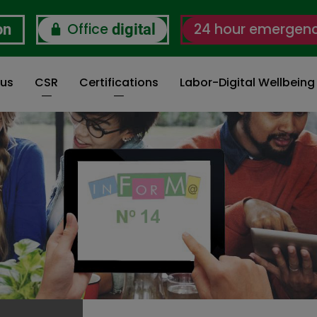
Office
24 hour emergen
on
digital
 us
CSR
Certifications
Labor-Digital Wellbein