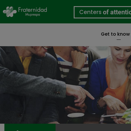
Centers
of attenti
Get to know
Skip
to
main
content