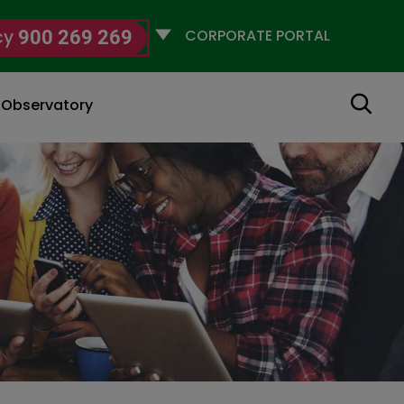
Selecciona
cy
900 269 269
un
perfil
Search
g Observatory