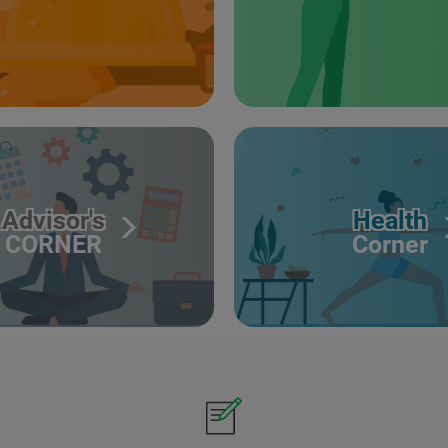
Advisor's
Health
CORNER
Corner