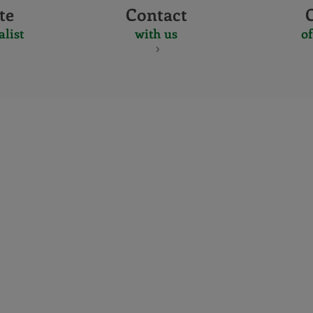
te
Contact
alist
with us
of
CERTIFICADO
Y
ACREDITACIO