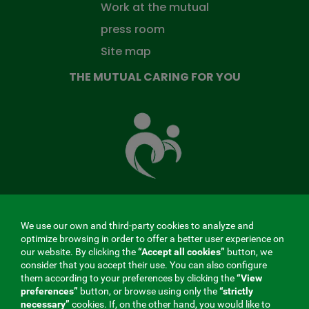
Work at the mutual
press room
Site map
THE MUTUAL CARING FOR YOU
The
Mutual
Fund
that
takes
care
of
you
We use our own and third-party cookies to analyze and
MENÚ
optimize browsing in order to offer a better user experience on
our website. By clicking the
“Accept all cookies”
button, we
REDES
consider that you accept their use. You can also configure
them according to your preferences by clicking the
“View
SOCIALES
preferences”
button, or browse using only the
“strictly
Contractor profile
|
Cookies
|
Legal notice
|
Privacy
necessary”
cookies. If, on the other hand, you would like to