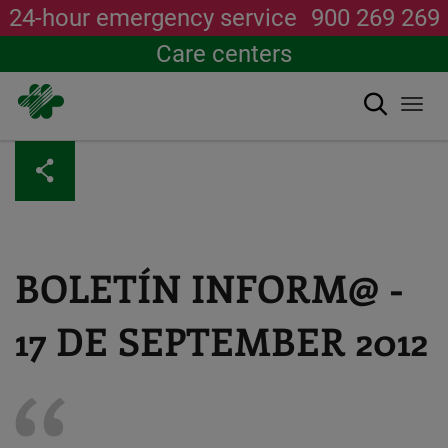
24-hour emergency service
900 269 269
Care centers
Search
Togg
navi
Skip
to
main
content
BOLETÍN INFORM@ -
17 DE SEPTEMBER 2012