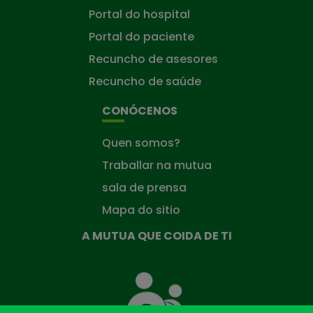
Portal do hospital
Portal do paciente
Recuncho de asesores
Recuncho de saúde
CONÓCENOS
Quen somos?
Traballar na mutua
sala de prensa
Mapa do sitio
A MUTUA QUE COIDA DE TI
A
Mutua
que
te