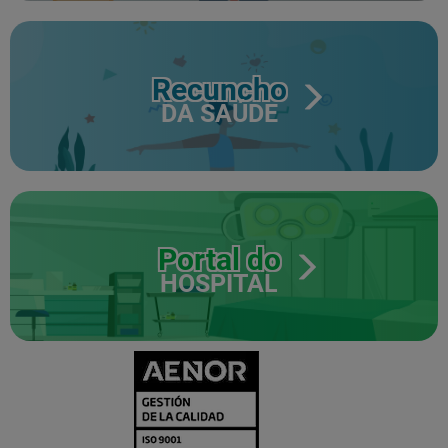
Recuncho
DA SAÚDE
Portal do
HOSPITAL
CERTIFICADO
Y
ACREDITACIO