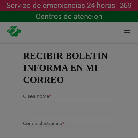
Servizo de emerxencias 24 horas
269
Buscar
Centros de atención
Togg
navi
Ir
o
RECIBIR BOLETÍN
contido
principal
INFORMA EN MI
CORREO
O seu nome
*
Correo electrónico
*