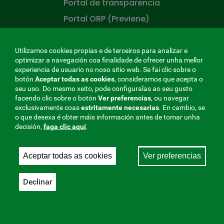
Portal de transparencia
Portal ORP (Previene)
Portal do Emprendedor
Portal do hospital
Utilizamos cookies propias e de terceiros para analizar e
optimizar a navegación coa finalidade de ofrecer unha mellor
Portal do paciente
experiencia de usuario no noso sitio web. Se fai clic sobre o
botón
Aceptar todas as cookies
, consideramos que acepta o
Recuncho de asesores
seu uso. Do mesmo xeito, pode configuralas ao seu gusto
Recuncho de saúde
facendo clic sobre o botón
Ver preferencias
, ou navegar
exclusivamente coas
estritamente
necesarias
. En cambio, se
o que desexa é obter máis información antes de tomar unha
CONÓCENOS
decisión,
faga clic aquí
.
Quen somos?
Aceptar todas as cookies
Ver preferencias
Traballar na mutua
sala de prensa
Declinar
Mapa do sitio
A MUTUA QUE COIDA DE TI