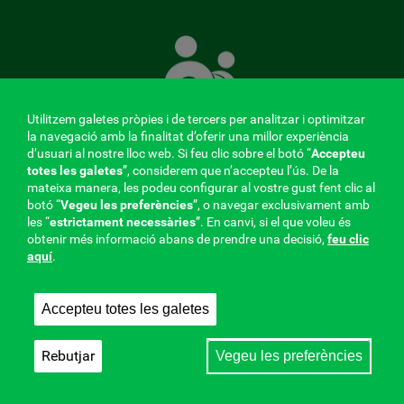
La
Mútua
que
té
cura
Utilitzem galetes pròpies i de tercers per analitzar i optimitzar
de
la navegació amb la finalitat d’oferir una millor experiència
tu
d’usuari al nostre lloc web. Si feu clic sobre el botó “
Accepteu
totes les galetes
”, considerem que n’accepteu l’ús. De la
mateixa manera, les podeu configurar al vostre gust fent clic al
MENÚ
botó “
Vegeu les preferències
”, o navegar exclusivament amb
les “
estrictament
necessàries
”. En canvi, si el que voleu és
REDES
obtenir més informació abans de prendre una decisió,
feu clic
aquí
.
SOCIALES
Perfil del contractant
|
Cookies
|
Avís legal
|
Privacitat
V20
Accepteu totes les galetes
Mútua col·laboradora amb la Seguretat Social, 275.
Fraternidad-Muprespa 2026
Rebutjar
Vegeu les preferències
Desa