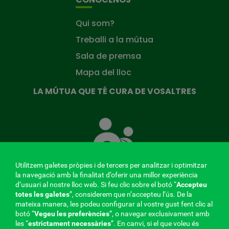
Qui som?
Treballi a la mútua
Sala de premsa
Mapa del lloc
LA MÚTUA QUE TÉ CURA DE VOSALTRES
La
Mútua
que
té
cura
Utilitzem galetes pròpies i de tercers per analitzar i optimitzar
de
la navegació amb la finalitat d’oferir una millor experiència
tu
d’usuari al nostre lloc web. Si feu clic sobre el botó “
Accepteu
totes les galetes
”, considerem que n’accepteu l’ús. De la
mateixa manera, les podeu configurar al vostre gust fent clic al
MENÚ
botó “
Vegeu les preferències
”, o navegar exclusivament amb
les “
estrictament
necessàries
”. En canvi, si el que voleu és