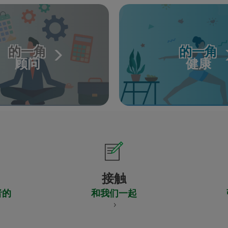
的一角
的一角
顾问
健康
接触
者的
和我们一起