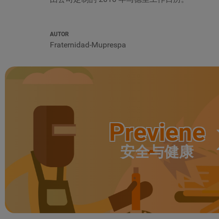
AUTOR
Fraternidad-Muprespa
Previene
安全与健康