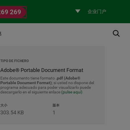
Selecciona
269 269
un
perfil
搜索
书
TIPO DE FICHERO
Adobe® Portable Document Format
Este documento tiene formato
.pdf (Adobe®
Portable Document Format)
; si usted no dispone del
programa adecuado para poder visualizarlo puede
descargarlo en el siguiente enlace
(pulse aquí)
大小
版本
303.54 KB
1