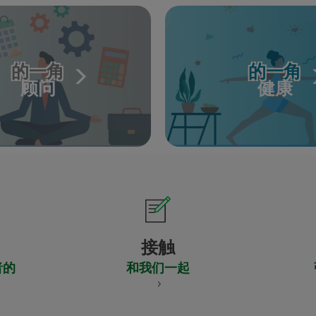
的一角
的一角
顾问
健康
接触
者的
和我们一起