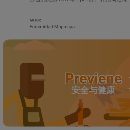
AUTOR
Fraternidad-Muprespa
Previene
安全与健康