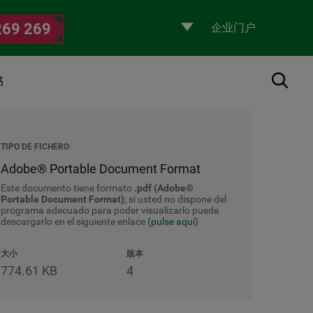
Selecciona
269 269
un
perfil
搜索
书
TIPO DE FICHERO
Adobe® Portable Document Format
Este documento tiene formato
.pdf (Adobe®
Portable Document Format)
; si usted no dispone del
programa adecuado para poder visualizarlo puede
descargarlo en el siguiente enlace
(pulse aquí)
大小
版本
774.61 KB
4