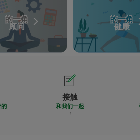
的一角
的一角
顾问
健康
接触
者的
和我们一起