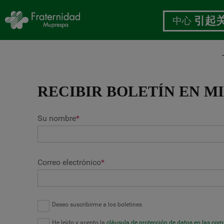
中心
引起
跳
转
RECIBIR BOLETÍN EN M
到
主
要
Su nombre
*
内
容
Correo electrónico
*
Deseo suscribirme a los boletines
He leído y acepto la
cláusula de protección de datos en las co