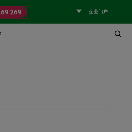
Selecciona
269 269
un
perfil
搜索
书