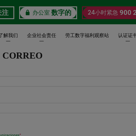
办公室
24小时紧急
关注
数字的
900 
了解我们
企业社会责任
劳工数字福利观察站
认证证
I CORREO
municaciones
*