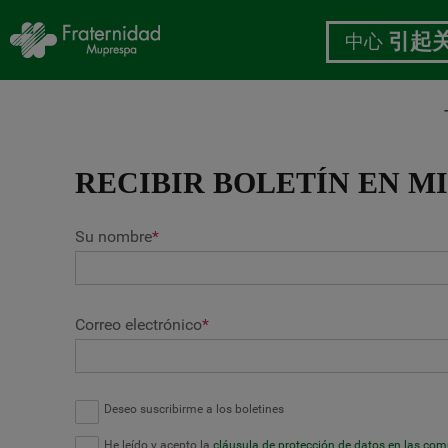
中心
引起
跳
转
RECIBIR BOLETÍN EN M
到
主
要
Su nombre
*
内
容
Correo electrónico
*
Deseo suscribirme a los boletines
He leído y acepto la
cláusula de protección de datos en las co