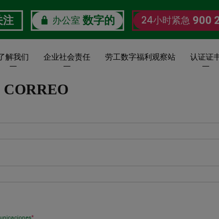
办公室
24小时紧急
关注
数字的
900 
了解我们
企业社会责任
劳工数字福利观察站
认证证
I CORREO
municaciones
*