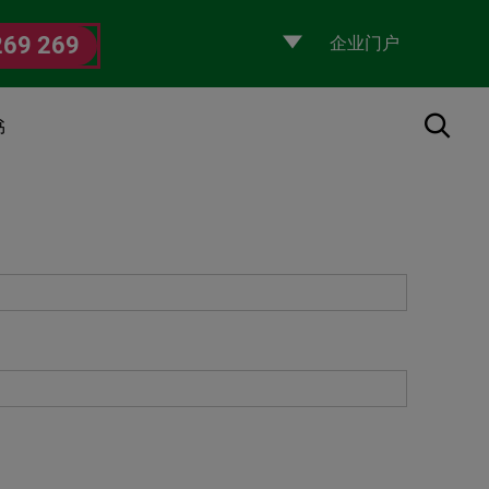
Selecciona
269 269
un
perfil
搜索
书