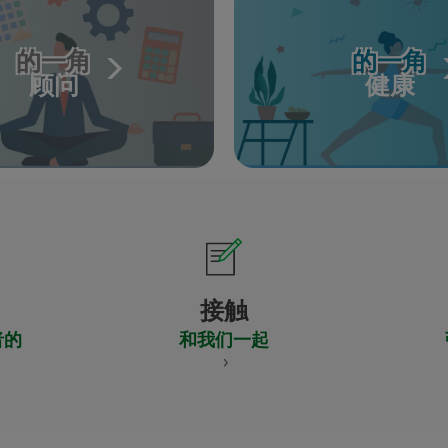
的一角
的一角
顾问
健康
接触
者的
和我们一起