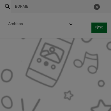
搜
Urgencias 24h
900 269 269
取消
索
Centros de atención
Ámbito
搜索
Togg
搜索
navi
跳
转
到
主
要
内
容