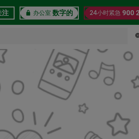
办公室
24小时紧急
关注
数字的
900 
了解我们
企业社会责任
劳工数字福利观察站
认证证