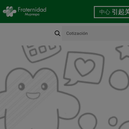
中心
引起
搜
索
跳
转
到
主
要
内
容