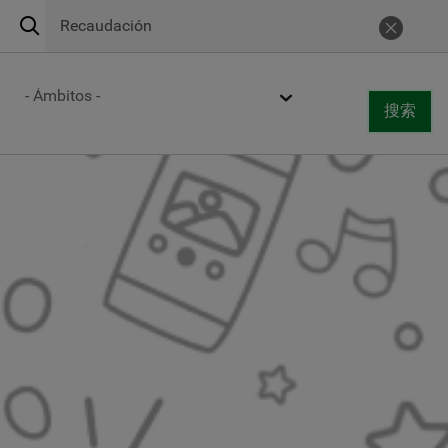
搜
Urgencias 24h
900 269 269
取消
索
Centros de atención
Ámbito
搜索
Togg
搜索
navi
跳
转
到
主
要
内
容