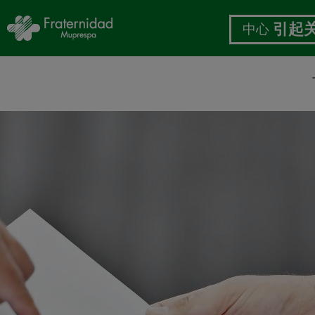
中心
引起
跳
转
到
主
要
内
容