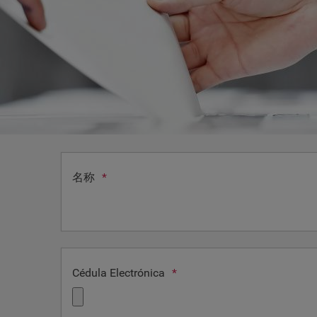
名称
*
Cédula Electrónica
*