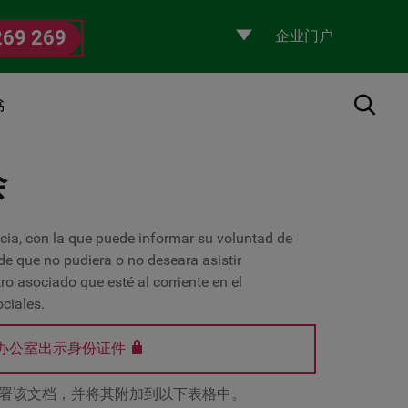
Selecciona
269 269
un
perfil
搜索
书
会
cia, con la que puede informar su voluntad de
 de que no pudiera o no deseara asistir
ro asociado que esté al corriente en el
ciales.
办公室出示身份证件
署该文档，并将其附加到以下表格中。