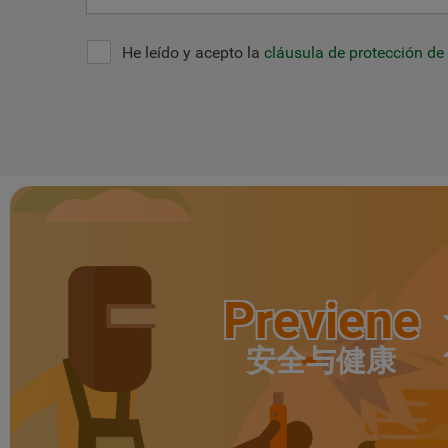
He leído y acepto la
cláusula de protección de
Previene
安全与健康