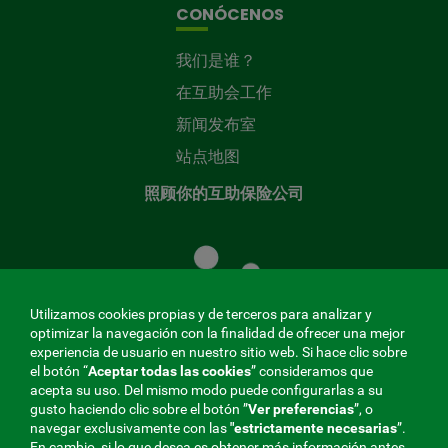
CONÓCENOS
我们是谁？
在互助会工作
新闻发布室
站点地图
照顾你的互助保险公司
照
顾
您
的
Utilizamos cookies propias y de terceros para analizar y
共
optimizar la navegación con la finalidad de ofrecer una mejor
同
experiencia de usuario en nuestro sitio web. Si hace clic sobre
el botón “
Aceptar todas las cookies
” consideramos que
基
acepta su uso. Del mismo modo puede configurarlas a su
金
gusto haciendo clic sobre el botón ”
Ver preferencias
”, o
MENÚ
navegar exclusivamente con las
"estrictamente
necesarias
”.
En cambio, si lo que desea es obtener más información antes