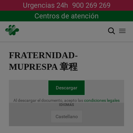
Urgencias 24h
900 269 269
Centros de atención
搜索
Togg
navi
跳
转
FRATERNIDAD-
到
主
MUPRESPA 章程
要
内
容
Descargar
Al descargar el documento, acepto las
condiciones legales
IDIOMAS
Castellano