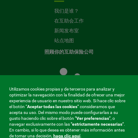
我们是谁？
在互助会工作
新闻发布室
站点地图
照顾你的互助保险公司
照
顾
您
的
Utilizamos cookies propias y de terceros para analizar y
共
optimizar la navegación con la finalidad de ofrecer una mejor
同
experiencia de usuario en nuestro sitio web. Si hace clic sobre
el botón “
Aceptar todas las cookies
” consideramos que
基
acepta su uso. Del mismo modo puede configurarlas a su
金
gusto haciendo clic sobre el botón ”
Ver preferencias
”, o
MENÚ
navegar exclusivamente con las
"estrictamente
necesarias
”.
En cambio, si lo que desea es obtener más información antes
REDES
de tomar una decisión,
haga clic aquí
.