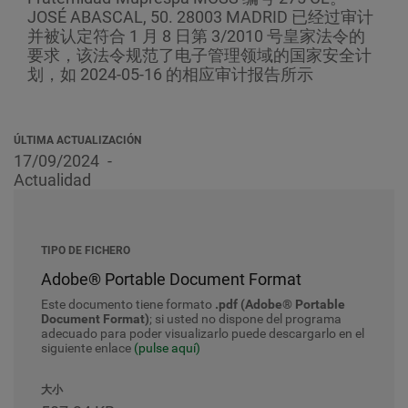
JOSÉ ABASCAL, 50. 28003 MADRID 已经过审计
并被认定符合 1 月 8 日第 3/2010 号皇家法令的
要求，该法令规范了电子管理领域的国家安全计
划，如 2024-05-16 的相应审计报告所示
ÚLTIMA ACTUALIZACIÓN
17/09/2024
Actualidad
TIPO DE FICHERO
Adobe® Portable Document Format
Este documento tiene formato
.pdf (Adobe® Portable
Document Format)
; si usted no dispone del programa
adecuado para poder visualizarlo puede descargarlo en el
siguiente enlace
(pulse aquí)
大小