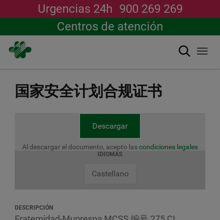
Urgencias 24h
900 269 269
Centros de atención
搜索
Togg
navi
跳
转
国家安全计划合规证书
到
主
要
内
Descargar
容
Al descargar el documento, acepto las
condiciones legales
IDIOMAS
Castellano
DESCRIPCIÓN
Fraternidad-Muprespa MCSS 编号 275 CL。