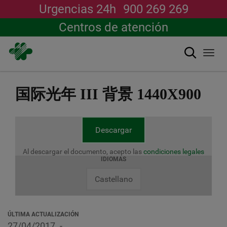
Urgencias 24h
900 269 269
Centros de atención
搜索
Togg
navi
跳
转
国际光年 III 背景 1440X900
到
主
要
内
Descargar
容
Al descargar el documento, acepto las
condiciones legales
IDIOMAS
Castellano
ÚLTIMA ACTUALIZACIÓN
27/04/2017