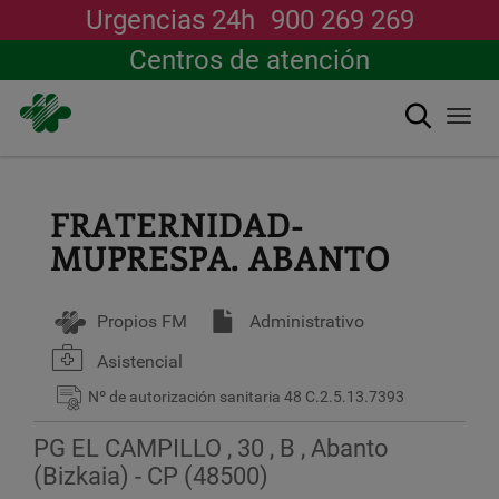
Urgencias 24h
900 269 269
Centros de atención
搜索
Togg
navi
跳
转
到
FRATERNIDAD-
主
MUPRESPA. ABANTO
要
内
容
Propios FM
Administrativo
Asistencial
Nº de autorización sanitaria
48 C.2.5.13.7393
PG EL CAMPILLO , 30 , B , Abanto
(Bizkaia) - CP (48500)