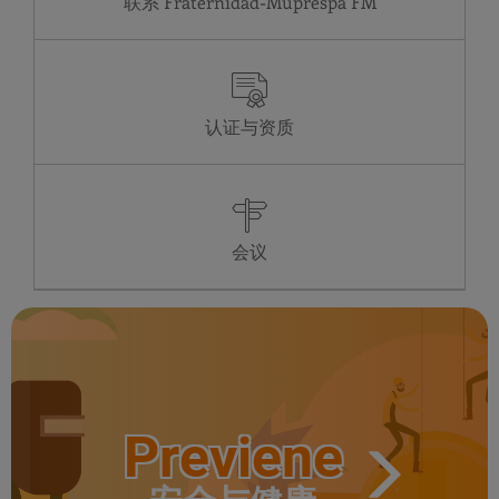
联系 Fraternidad-Muprespa
24
25
26
27
28
29
30
31
Asistencial
Administrativo
LU
08:00-15:00
08:00-15:00
认证与资质
MA
08:00-15:00
08:00-15:00
MI
08:00-15:00
08:00-15:00
JU
08:00-15:00
08:00-15:00
VI
08:00-15:00
08:00-15:00
SA
Cerrado
Cerrado
DO
Cerrado
Cerrado
会议
Previene