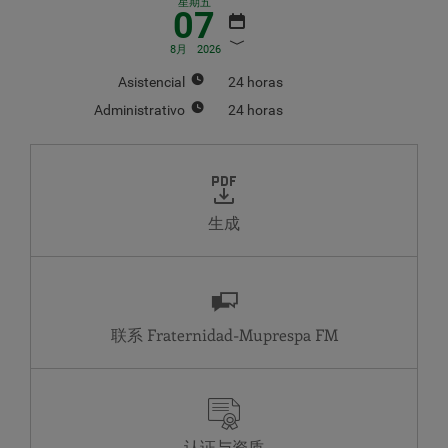
星期五
07
8月
2026
Asistencial
24 horas
Administrativo
24 horas
八月
2026
周
周
周
周
周
周
周
一
二
三
四
五
六
日
生成
1
2
3
4
5
6
7
8
9
10
11
12
13
14
15
16
17
18
19
20
21
22
23
联系 Fraternidad-Muprespa
24
25
26
27
28
29
30
31
Asistencial
Administrativo
MA
24 horas
24 horas
认证与资质