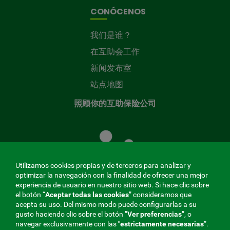
CONÓCENOS
我们是谁？
在互助会工作
新闻发布室
站点地图
照顾你的互助保险公司
照
顾
您
的
Utilizamos cookies propias y de terceros para analizar y
共
optimizar la navegación con la finalidad de ofrecer una mejor
同
experiencia de usuario en nuestro sitio web. Si hace clic sobre
el botón “
Aceptar todas las cookies
” consideramos que
基
acepta su uso. Del mismo modo puede configurarlas a su
金
gusto haciendo clic sobre el botón ”
Ver preferencias
”, o
MENÚ
navegar exclusivamente con las
"estrictamente
necesarias
”.