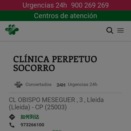
Urgencias 24h
900 269 269
Centros de atención
搜索
Togg
navi
跳
转
到
CLÍNICA PERPETUO
主
SOCORRO
要
内
容
Concertados
Urgencias 24h
CL OBISPO MESEGUER , 3 , Lleida
(Lleida) - CP (25003)
如何到达
973266100