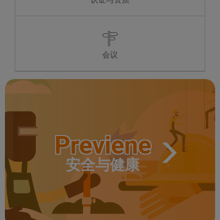
MI
24 horas
24 horas
JU
24 horas
24 horas
VI
24 horas
24 horas
SA
24 horas
24 horas
DO
24 horas
24 horas
LU
24 horas
24 horas
会议
Previene
安全与健康