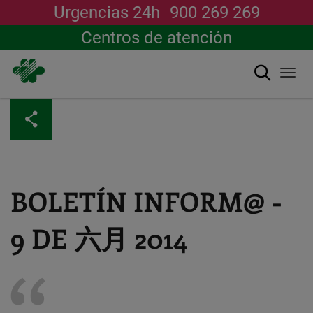
Urgencias 24h
900 269 269
Centros de atención
搜索
Togg
navi
跳
转
到
主
要
内
容
BOLETÍN INFORM@ -
9 DE 六月 2014