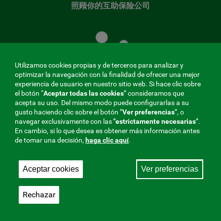
照顾你的互助保险公司
照
顾
您
的
Utilizamos cookies propias y de terceros para analizar y
共
optimizar la navegación con la finalidad de ofrecer una mejor
同
experiencia de usuario en nuestro sitio web. Si hace clic sobre
el botón “
Aceptar todas las cookies
” consideramos que
基
acepta su uso. Del mismo modo puede configurarlas a su
金
gusto haciendo clic sobre el botón ”
Ver preferencias
”, o
MENÚ
navegar exclusivamente con las
"estrictamente
necesarias
”.
En cambio, si lo que desea es obtener más información antes
REDES
de tomar una decisión,
haga clic aquí
.
SOCIALES
Aceptar cookies
Ver preferencias
与社会保障的相互合作者，275 Fraternidad-Muprespa
V20
2026
Rechazar
保存
简体中文