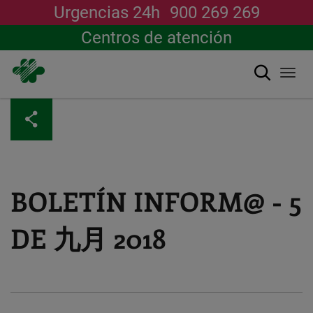
Urgencias 24h
900 269 269
Centros de atención
搜索
Togg
navi
跳
转
到
主
要
内
容
BOLETÍN INFORM@ - 5
DE 九月 2018