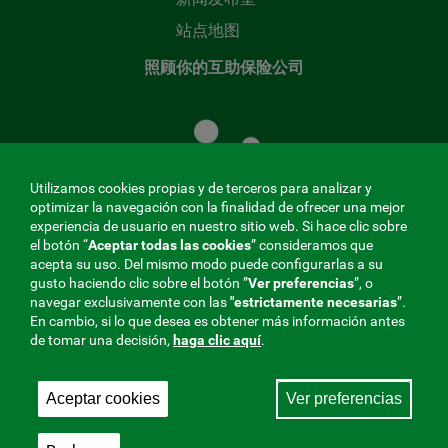
站点地图
照顾你的互助保险公司
照
顾
您
的
Utilizamos cookies propias y de terceros para analizar y
共
optimizar la navegación con la finalidad de ofrecer una mejor
同
experiencia de usuario en nuestro sitio web. Si hace clic sobre
el botón “
Aceptar todas las cookies
” consideramos que
基
acepta su uso. Del mismo modo puede configurarlas a su
金
gusto haciendo clic sobre el botón ”
Ver preferencias
”, o
MENÚ
navegar exclusivamente con las
"estrictamente
necesarias
”.
En cambio, si lo que desea es obtener más información antes
REDES
de tomar una decisión,
haga clic aquí
.
SOCIALES
Aceptar cookies
Ver preferencias
与社会保障的相互合作者，275 Fraternidad-Muprespa
V20
2026