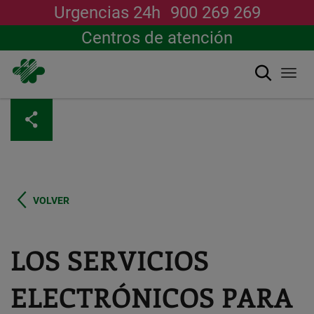
Urgencias 24h
900 269 269
Centros de atención
搜索
Togg
navi
跳
转
到
主
要
内
容
VOLVER
LOS SERVICIOS
ELECTRÓNICOS PARA